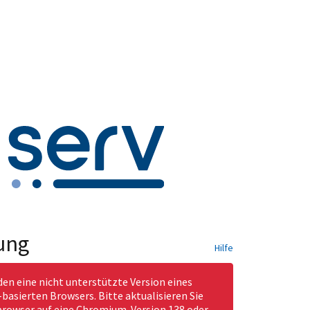
ung
Hilfe
den eine nicht unterstützte Version eines
asierten Browsers. Bitte aktualisieren Sie
rowser auf eine Chromium-Version 138 oder